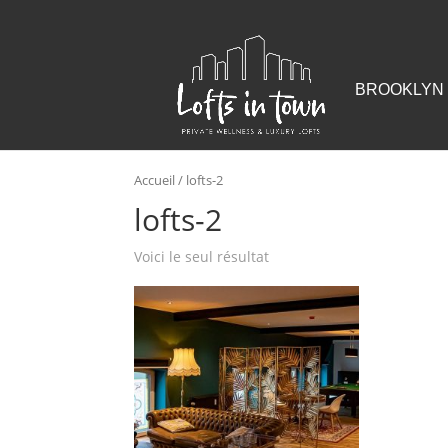
BROOKLYN 
Accueil
/ lofts-2
lofts-2
Voici le seul résultat