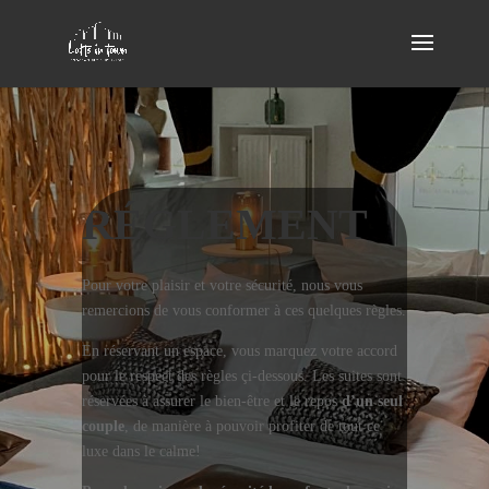
RÉGLEMENT
Pour votre plaisir et votre sécurité, nous vous
remercions de vous conformer à ces quelques règles.
En réservant un espace, vous marquez votre accord
pour le respect des règles çi-dessous. Les suites sont
réservées à assurer le bien-être et le repos
d’un seul
couple
, de manière à pouvoir profiter de tout ce
luxe dans le calme!