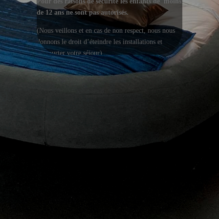
Pour des raisons de sécurité les enfants de moins
de 12 ans ne sont pas autorisés.
(Nous veillons et en cas de non respect, nous nous
donnons le droit d’éteindre les installations et
d’écourter votre séjour)
Cet endroit étant un lieu de détente et non de fête,
nous tenons au respect des occupants des autres
espaces et vous demandons donc de ne pas faire trop
de bruit, de ne pas sauter dans les jacuzzis et de ne
pas courir. Attention, les sols mouillés peuvent être
glissants !
Même si nous les aimons beaucoup, vous
comprendrez que par soucis d’hygiène, les
animaux
ne sont pas admis
Il est interdit de prendre de la nourriture et des
objets en verre dans les espaces jacuzzi et sauna.
Si vous souhaitez du champagne ou autre chose,