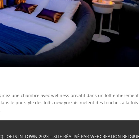
ez une chambre avec wellness privatif dans un loft entièrement
ans le pur style des lofts new yorkais mèlent des touches à la fois
.
(C) LOFTS IN TOWN 2023 – SITE RÉALISÉ PAR
WEBCREATION BELGIU