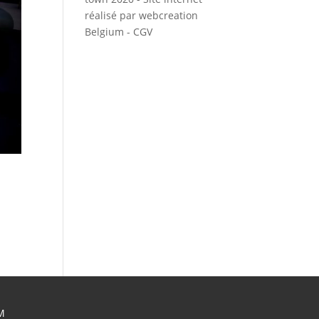
réalisé par
webcreation
Belgium
-
CGV
M