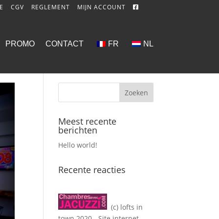
E
CGV
REGLEMENT
MIJN ACCOUNT
PROMO
CONTACT
FR
NL
Meest recente
berichten
Hello world!
Recente reacties
(c) lofts in
town 2020 - Site internet